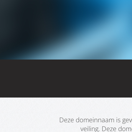
Deze domeinnaam is geve
veiling. Deze do