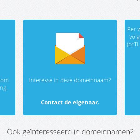
Per w
vol
(ccTL
 om
Interesse in deze domeinnaam?
ing.
Contact de eigenaar.
Ook geïnteresseerd in domeinnamen?