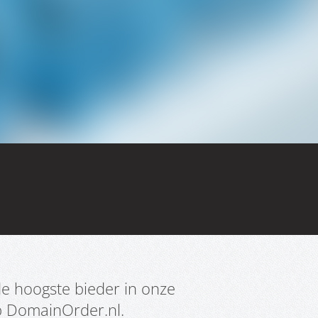
e hoogste bieder in onze
p DomainOrder.nl.