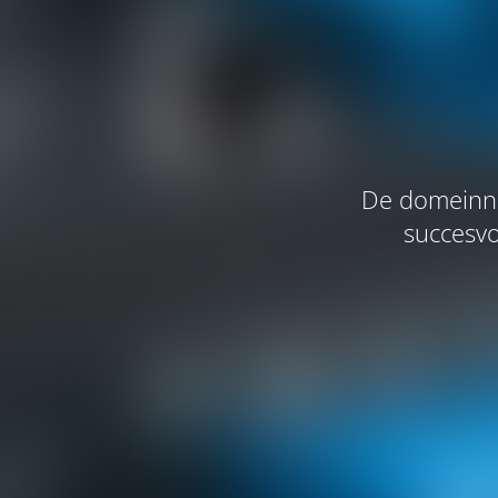
De domeinna
succesvo