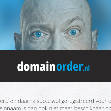
ild en daarna succesvol geregistreerd voor d
meinnaam is dan ook niet meer beschikbaar o