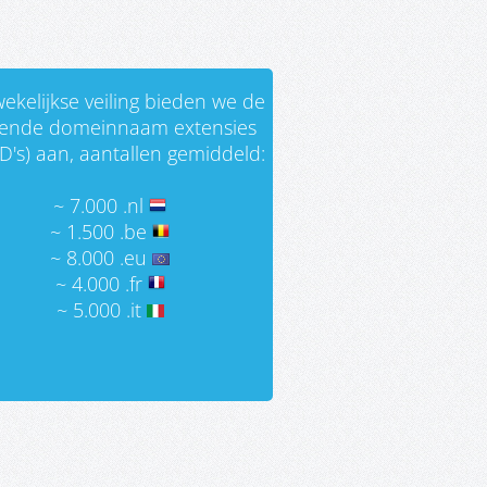
ekelijkse veiling bieden we de
gende domeinnaam extensies
D's) aan, aantallen gemiddeld:
~ 7.000 .nl
~ 1.500 .be
~ 8.000 .eu
~ 4.000 .fr
~ 5.000 .it