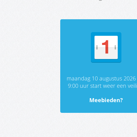
maandag 10 augustus 2026
9:00 uur start weer een veil
Meebieden?